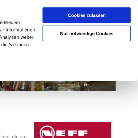
Termin vereinbaren: 09356 / 6484
Cookies zulassen
le Medien
ir Informationen
Nur notwendige Cookies
hen
Elektrogeräte
Spülen
Anfahrt / Kontakt
Analysen weiter.
Miele
Neff
Siemens
die Sie ihnen
chen, die uns